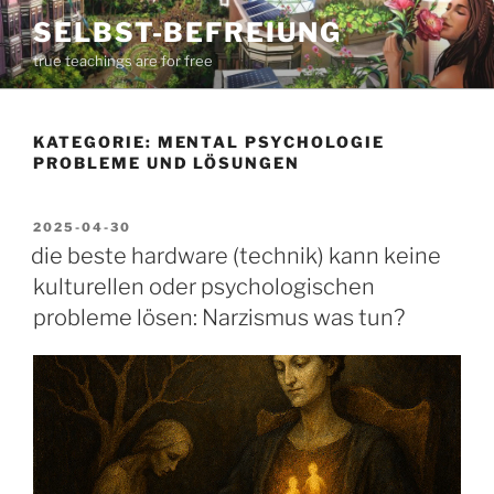
Zum
SELBST-BEFREIUNG
Inhalt
true teachings are for free
springen
KATEGORIE:
MENTAL PSYCHOLOGIE
PROBLEME UND LÖSUNGEN
VERÖFFENTLICHT
2025-04-30
AM
die beste hardware (technik) kann keine
kulturellen oder psychologischen
probleme lösen: Narzismus was tun?