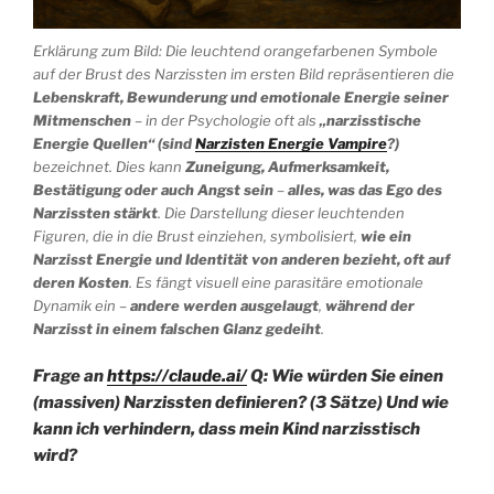
Erklärung zum Bild: Die leuchtend orangefarbenen Symbole
auf der Brust des Narzissten im ersten Bild repräsentieren die
Lebenskraft, Bewunderung und emotionale Energie seiner
Mitmenschen
– in der Psychologie oft als
„narzisstische
Energie Quellen“ (sind
Narzisten Energie Vampire
?)
bezeichnet. Dies kann
Zuneigung, Aufmerksamkeit,
Bestätigung oder auch Angst sein
–
alles, was das Ego des
Narzissten stärkt
. Die Darstellung dieser leuchtenden
Figuren, die in die Brust einziehen, symbolisiert,
wie ein
Narzisst Energie und Identität von anderen bezieht, oft auf
deren Kosten
. Es fängt visuell eine parasitäre emotionale
Dynamik ein –
andere werden ausgelaugt
,
während der
Narzisst in einem falschen Glanz gedeiht
.
Frage an
https://claude.ai/
Q: Wie würden Sie einen
(massiven) Narzissten definieren? (3 Sätze) Und wie
kann ich verhindern, dass mein Kind narzisstisch
wird?