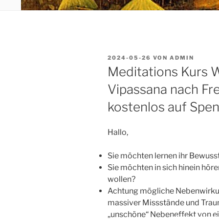
VERÖFFENTLICHT
2024-05-26
VON
ADMIN
AM
Meditations Kurs 
Vipassana nach Fr
kostenlos auf Spe
Hallo,
Sie möchten lernen ihr Bewusst
Sie möchten in sich hinein höre
wollen?
Achtung mögliche Nebenwirkun
massiver Missstände und Trauma
„unschöne“ Nebeneffekt von 