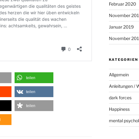
Februar 2020
November 20
Januar 2019
November 20
KATEGORIEN
Allgemein
teilen
Anleitungen / 
teilen
dark forces
teilen
Happiness
d
mental psychol