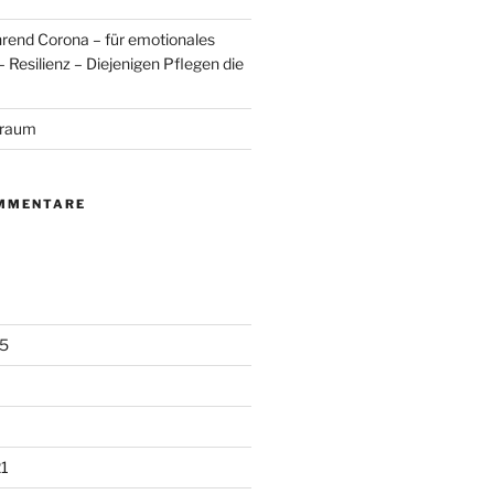
rend Corona – für emotionales
 Resilienz – Diejenigen Pflegen die
Traum
MMENTARE
5
1