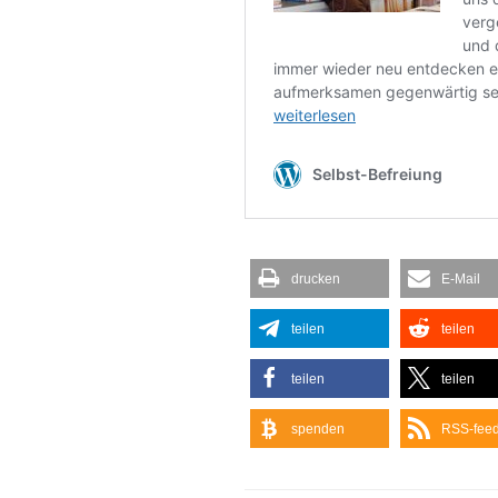
drucken
E-Mail
teilen
teilen
teilen
teilen
spenden
RSS-fee