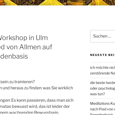
Suchen
Workshop in Ulm
nach:
ed von Allmen auf
ndenbasis
NEUESTE BE
ich möchte nich
zerstörende Nar
sein zu trainieren?
die beste hardw
n und heraus zu finden: was Sie wirklich
oder psycholog
was tun?
gen: Es kann passieren, dass man sich
Meditations Ku
tas bewusst wird, das ist leider der
nach Fred von 
einem wachsenden Bewusstsein.
Spendenbasis