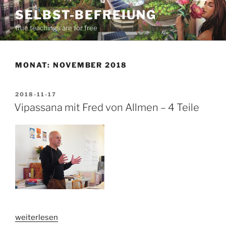
Zum
SELBST-BEFREIUNG
Inhalt
true teachings are for free
springen
MONAT:
NOVEMBER 2018
VERÖFFENTLICHT
2018-11-17
AM
Vipassana mit Fred von Allmen – 4 Teile
„Vipassana
weiterlesen