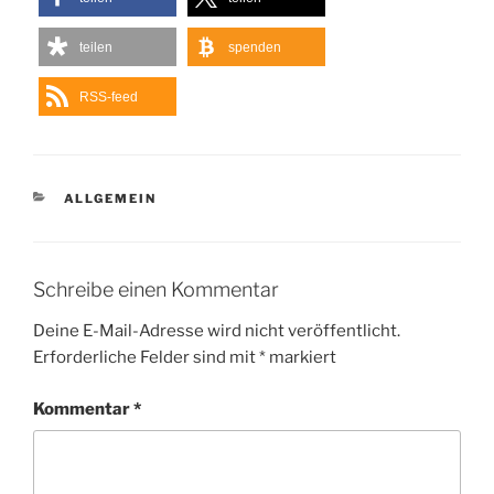
teilen
spenden
RSS-feed
KATEGORIEN
ALLGEMEIN
Schreibe einen Kommentar
Deine E-Mail-Adresse wird nicht veröffentlicht.
Erforderliche Felder sind mit
*
markiert
Kommentar
*