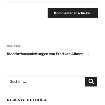
Beitragsnavigation
Nächster
WEITER
Beitrag
Meditationsanleitungen von Fred von Allmen
Suchen
Suche
nach:
NEUESTE BEITRÄGE