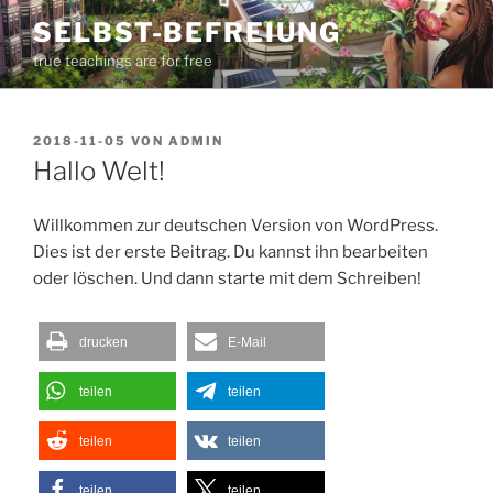
Zum
SELBST-BEFREIUNG
Inhalt
true teachings are for free
springen
VERÖFFENTLICHT
2018-11-05
VON
ADMIN
AM
Hallo Welt!
Willkommen zur deutschen Version von WordPress.
Dies ist der erste Beitrag. Du kannst ihn bearbeiten
oder löschen. Und dann starte mit dem Schreiben!
drucken
E-Mail
teilen
teilen
teilen
teilen
teilen
teilen