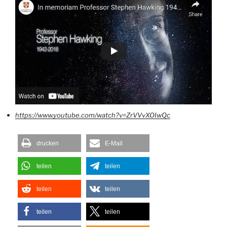
https://www.youtube.com/watch?v=ZrVVvXOIwQc
drucken
E-Mail
teilen
teilen
teilen
teilen
teilen
teilen