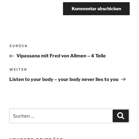
Beitragsnavigation
Vorheriger
ZURÜCK
Beitrag
Vipassana mit Fred von Allmen – 4 Teile
Nächster
WEITER
Beitrag
Listen to your body – your body never lies to you
Suchen
Suche
nach: